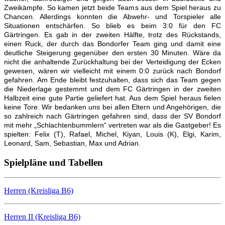
Zweikämpfe. So kamen jetzt beide Teams aus dem Spiel heraus zu
Chancen. Allerdings konnten die Abwehr- und Torspieler alle
Situationen entschärfen. So blieb es beim 3:0 für den FC
Gärtringen.
Es gab in der zweiten Hälfte, trotz des Rückstands,
einen Ruck, der durch das Bondorfer Team ging und damit eine
deutliche Steigerung gegenüber den ersten 30 Minuten. Wäre da
nicht die anhaltende Zurückhaltung bei der Verteidigung der Ecken
gewesen, wären wir vielleicht mit einem 0:0 zurück nach Bondorf
gefahren. Am Ende bleibt festzuhalten, dass sich das Team gegen
die Niederlage gestemmt und dem FC Gärtringen in der zweiten
Halbzeit eine gute Partie geliefert hat. Aus dem Spiel heraus fielen
keine Tore. Wir bedanken uns bei allen Eltern und Angehörigen, die
so zahlreich nach Gärtringen gefahren sind, dass der SV Bondorf
mit mehr „Schlachtenbummlern“ vertreten war als die Gastgeber!
Es
spielten: Felix (T), Rafael, Michel, Kiyan, Louis (K), Elgi, Karim,
Leonard, Sam, Sebastian, Max und Adrian.
Spielpläne und Tabellen
Herren (Kreisliga B6)
Herren II (Kreisliga B6)