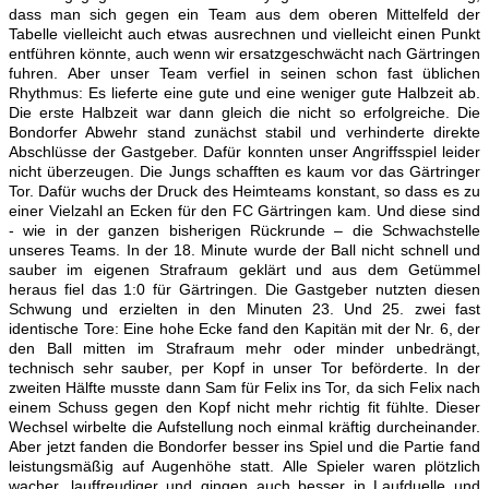
dass man sich gegen ein Team aus dem oberen Mittelfeld der
Tabelle vielleicht auch etwas ausrechnen und vielleicht einen Punkt
entführen könnte, auch wenn wir ersatzgeschwächt nach Gärtringen
fuhren.
Aber unser Team verfiel in seinen schon fast üblichen
Rhythmus: Es lieferte eine gute und eine weniger gute Halbzeit ab.
Die erste Halbzeit war dann gleich die nicht so erfolgreiche. Die
Bondorfer Abwehr stand zunächst stabil und verhinderte direkte
Abschlüsse der Gastgeber. Dafür konnten unser Angriffsspiel leider
nicht überzeugen. Die Jungs schafften es kaum vor das Gärtringer
Tor. Dafür wuchs der Druck des Heimteams konstant, so dass es zu
einer Vielzahl an Ecken für den FC Gärtringen kam. Und diese sind
- wie in der ganzen bisherigen Rückrunde – die Schwachstelle
unseres Teams. In der 18. Minute wurde der Ball nicht schnell und
sauber im eigenen Strafraum geklärt und aus dem Getümmel
heraus fiel das 1:0 für Gärtringen. Die Gastgeber nutzten diesen
Schwung und erzielten in den Minuten 23. Und 25. zwei fast
identische Tore: Eine hohe Ecke fand den Kapitän mit der Nr. 6, der
den Ball mitten im Strafraum mehr oder minder unbedrängt,
technisch sehr sauber, per Kopf in unser Tor beförderte.
In der
zweiten Hälfte musste dann Sam für Felix ins Tor, da sich Felix nach
einem Schuss gegen den Kopf nicht mehr richtig fit fühlte. Dieser
Wechsel wirbelte die Aufstellung noch einmal kräftig durcheinander.
Aber jetzt fanden die Bondorfer besser ins Spiel und die Partie fand
leistungsmäßig auf Augenhöhe statt. Alle Spieler waren plötzlich
wacher, lauffreudiger und gingen auch besser in Laufduelle und