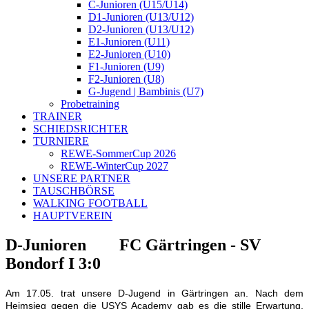
C-Junioren (U15/U14)
D1-Junioren (U13/U12)
D2-Junioren (U13/U12)
E1-Junioren (U11)
E2-Junioren (U10)
F1-Junioren (U9)
F2-Junioren (U8)
G-Jugend | Bambinis (U7)
Probetraining
TRAINER
SCHIEDSRICHTER
TURNIERE
REWE-SommerCup 2026
REWE-WinterCup 2027
UNSERE PARTNER
TAUSCHBÖRSE
WALKING FOOTBALL
HAUPTVEREIN
D-Junioren FC Gärtringen - SV
Bondorf I 3:0
Am 17.05. trat unsere D-Jugend in Gärtringen an. Nach dem
Heimsieg gegen die USYS Academy gab es die stille Erwartung,