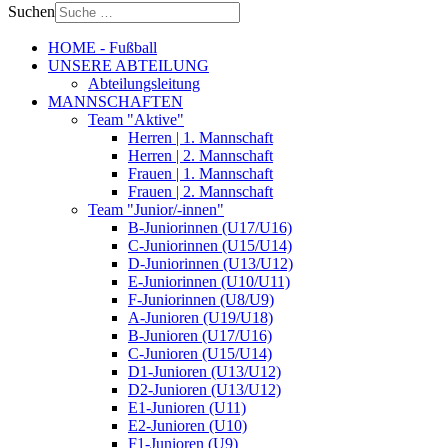
Suchen
HOME - Fußball
UNSERE ABTEILUNG
Abteilungsleitung
MANNSCHAFTEN
Team "Aktive"
Herren | 1. Mannschaft
Herren | 2. Mannschaft
Frauen | 1. Mannschaft
Frauen | 2. Mannschaft
Team "Junior/-innen"
B-Juniorinnen (U17/U16)
C-Juniorinnen (U15/U14)
D-Juniorinnen (U13/U12)
E-Juniorinnen (U10/U11)
F-Juniorinnen (U8/U9)
A-Junioren (U19/U18)
B-Junioren (U17/U16)
C-Junioren (U15/U14)
D1-Junioren (U13/U12)
D2-Junioren (U13/U12)
E1-Junioren (U11)
E2-Junioren (U10)
F1-Junioren (U9)