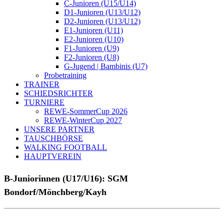
C-Junioren (U15/U14)
D1-Junioren (U13/U12)
D2-Junioren (U13/U12)
E1-Junioren (U11)
E2-Junioren (U10)
F1-Junioren (U9)
F2-Junioren (U8)
G-Jugend | Bambinis (U7)
Probetraining
TRAINER
SCHIEDSRICHTER
TURNIERE
REWE-SommerCup 2026
REWE-WinterCup 2027
UNSERE PARTNER
TAUSCHBÖRSE
WALKING FOOTBALL
HAUPTVEREIN
B-Juniorinnen (U17/U16):
SGM
Bondorf/Mönchberg/Kayh