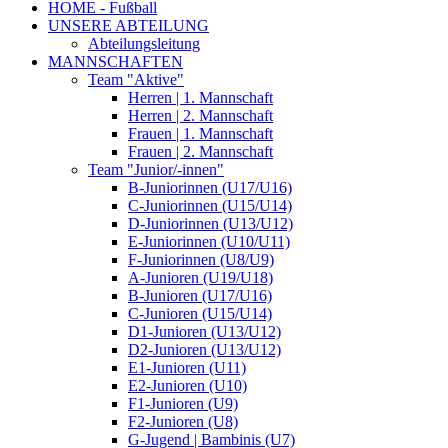
HOME - Fußball
UNSERE ABTEILUNG
Abteilungsleitung
MANNSCHAFTEN
Team "Aktive"
Herren | 1. Mannschaft
Herren | 2. Mannschaft
Frauen | 1. Mannschaft
Frauen | 2. Mannschaft
Team "Junior/-innen"
B-Juniorinnen (U17/U16)
C-Juniorinnen (U15/U14)
D-Juniorinnen (U13/U12)
E-Juniorinnen (U10/U11)
F-Juniorinnen (U8/U9)
A-Junioren (U19/U18)
B-Junioren (U17/U16)
C-Junioren (U15/U14)
D1-Junioren (U13/U12)
D2-Junioren (U13/U12)
E1-Junioren (U11)
E2-Junioren (U10)
F1-Junioren (U9)
F2-Junioren (U8)
G-Jugend | Bambinis (U7)