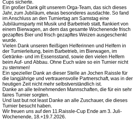
Cups sicherte.
Ein großer Dank gilt unserem Orga-Team, das sich dieses
Jahr, zum Jubiläum, etwas besonderes ausdachte. So fand
im Anschluss an den Turniertag am Samstag eine
Jubiläumsparty mit Musik und Barbetrieb statt, flankiert von
einem Bierwagen, an dem das gesamte Wochenende frisch
gezapftes Bier und frisch gezapftes Weizen ausgeschenkt
wurde.
Vielen Dank unseren fleißigen Helferinnen und Helfern in
der Turnierleitung, beim Barbetrieb, im Bierwagen, im
Getränke- und im Essensstand, sowie den vielen Helfern
beim Auf- und Abbau. Ohne Euch wäre so ein Turnier nicht
zu stemmen!
Ein spezieller Dank an dieser Stelle an Jochen Raissle für
die langjährige und vertrauensvolle Partnerschaft, was in der
heutigen Zeit nicht mehr selbstverständlich ist.
Danke an alle teilnehmenden Mannschaften, die für ein sehr
faires Turnier sorgten.
Und last but not least Danke an alle Zuschauer, die dieses
Turnier besucht haben.
Wir freuen uns auf den 11.Raissle-Cup Ende am 3. Juli-
Wochenende, 18.+19.7.2026.