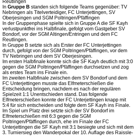
Reutlingen
In
Gruppe B
standen sich folgende Teams gegenüber:
TV
Nebringen als Titelverteidiger,
FC Unterjettingen,
SV
Oberjesingen und
SGM Poltringen/Pfäffingen
In der Gruppenphase spielte sich in Gruppe A die SF Kayh
verlustpunktfrei ins Halbfinale, gefolgt vom Gastgeber SV
Bondorf, vor der SGM Altingen/Entringen und dem FC
Reutlingen.
In Gruppe B setzte sich als Erster der FC Unterjettingen
durch, gefolgt von der SGM Poltringen/Pfäffingen, vor dem
TV Nebringen und dem SV Oberjesingen.
Im ersten Halbfinale konnte sich die SF Kayh deutlich mit 3:0
gegen die SGM Poltringen/Pfäffingen durchsetzen und zog
als erstes Team ins Finale ein.
Im zweiten Halbfinale zwischen dem SV Bondorf und dem
FC Unterjettingen musste das Elfmeterschießen die
Entscheidung bringen, nachdem es nach der regulären
Spielzeit 1:1 Unentschieden stand. Das folgende
Elfmeterschießen konnte der FC Unterjettingen knapp mit
5:4 für sich entscheiden und folgte dem SF Kayh ins Finale.
Im Spiel um Platz drei setzte sich der SV Bondorf im
Elfmeterschießen mit 6:3 gegen die SGM
Poltringen/Pfäffingen durch, ehe im Finale der FC
Unterjettingen die SF Kayh mit 3:1 besiegte und sich mit dem
3. Turniersieg den Wanderpokal der 10. Auflage des Raissle-