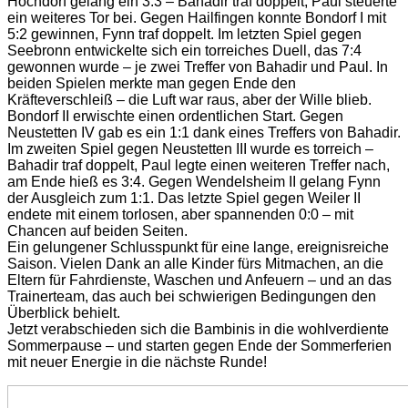
Hochdorf gelang ein 3:3 – Bahadir traf doppelt, Paul steuerte
ein weiteres Tor bei. Gegen Hailfingen konnte Bondorf I mit
5:2 gewinnen, Fynn traf doppelt. Im letzten Spiel gegen
Seebronn entwickelte sich ein torreiches Duell, das 7:4
gewonnen wurde – je zwei Treffer von Bahadir und Paul. In
beiden Spielen merkte man gegen Ende den
Kräfteverschleiß – die Luft war raus, aber der Wille blieb.
Bondorf II erwischte einen ordentlichen Start. Gegen
Neustetten IV gab es ein 1:1 dank eines Treffers von Bahadir.
Im zweiten Spiel gegen Neustetten III wurde es torreich –
Bahadir traf doppelt, Paul legte einen weiteren Treffer nach,
am Ende hieß es 3:4. Gegen Wendelsheim II gelang Fynn
der Ausgleich zum 1:1. Das letzte Spiel gegen Weiler II
endete mit einem torlosen, aber spannenden 0:0 – mit
Chancen auf beiden Seiten.
Ein gelungener Schlusspunkt für eine lange, ereignisreiche
Saison. Vielen Dank an alle Kinder fürs Mitmachen, an die
Eltern für Fahrdienste, Waschen und Anfeuern – und an das
Trainerteam, das auch bei schwierigen Bedingungen den
Überblick behielt.
Jetzt verabschieden sich die Bambinis in die wohlverdiente
Sommerpause – und starten gegen Ende der Sommerferien
mit neuer Energie in die nächste Runde!