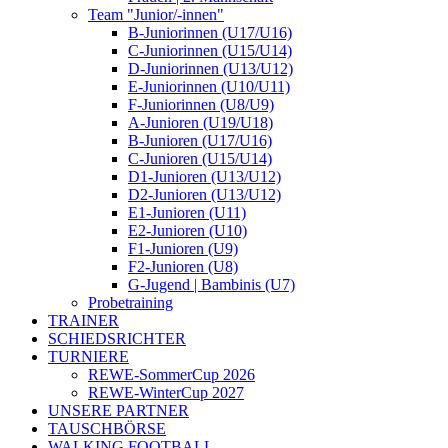
Team "Junior/-innen"
B-Juniorinnen (U17/U16)
C-Juniorinnen (U15/U14)
D-Juniorinnen (U13/U12)
E-Juniorinnen (U10/U11)
F-Juniorinnen (U8/U9)
A-Junioren (U19/U18)
B-Junioren (U17/U16)
C-Junioren (U15/U14)
D1-Junioren (U13/U12)
D2-Junioren (U13/U12)
E1-Junioren (U11)
E2-Junioren (U10)
F1-Junioren (U9)
F2-Junioren (U8)
G-Jugend | Bambinis (U7)
Probetraining
TRAINER
SCHIEDSRICHTER
TURNIERE
REWE-SommerCup 2026
REWE-WinterCup 2027
UNSERE PARTNER
TAUSCHBÖRSE
WALKING FOOTBALL